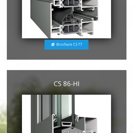
Brochure CS 77
picture_as_pdf
CS 86-HI