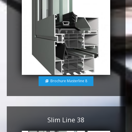
Brochure Masterline 8
picture_as_pdf
Slim Line 38