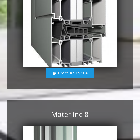
Brochure CS 104
picture_as_pdf
Materline 8