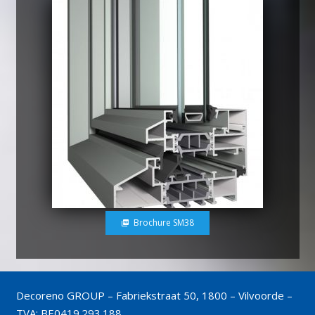
Brochure SM38
picture_as_pdf
Decoreno GROUP – Fabriekstraat 50, 1800 – Vilvoorde –
TVA: BE0419.293.188