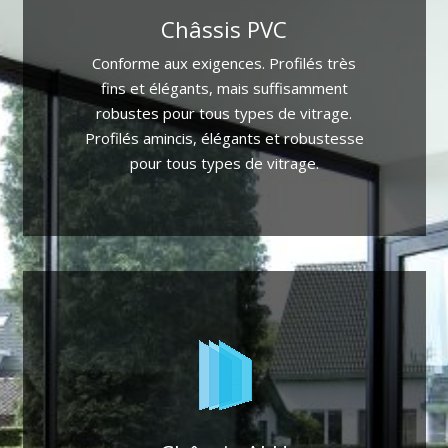
Châssis PVC
pour tout type de bâtiment.
Conforme aux exigences. Profilés très
Portes et fenêtres en PVC sur mesure
fins et élégants, mais suffisamment
Découvrez la gamme PVC
robustes pour tous types de vitrage.
Profilés amincis, élégants et robustesse
pour tous types de vitrage.
Plus d'info