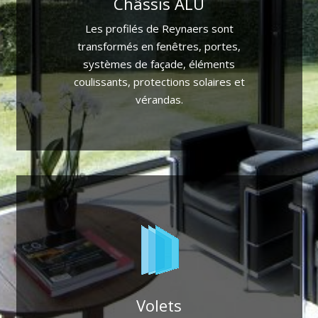
Châssis ALU
mesure pour tout type de bâtiment.
Les profilés de Reynaers sont
Portes et fenêtres en aluminium sur
transformés en fenêtres, portes,
Découvrez la gamme ALU
systèmes de façade, éléments
coulissants, protections solaires et
vérandas.
Plus d'info
frais à l’intérieur.
Volets
Avec Protex, vous passez l’été bien au