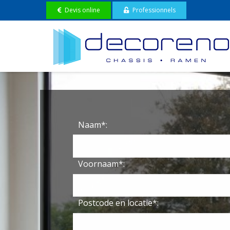
Devis online
Professionnels
Naam*:
Voornaam*:
Postcode en locatie*: