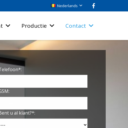
Nederlands
nt
Productie
Contact
Telefoon*:
GSM:
Bent u al klant?*: