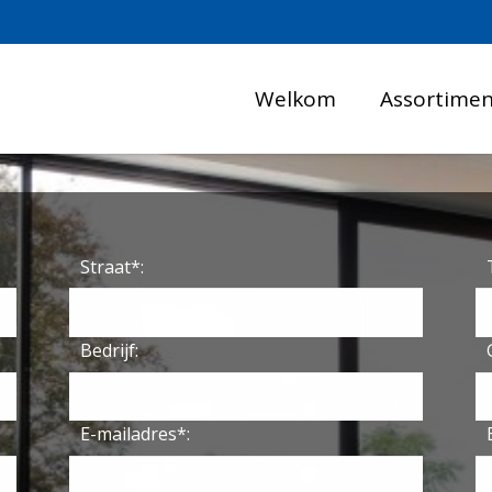
Welkom
Assortime
Straat*:
Bedrijf:
E-mailadres*: